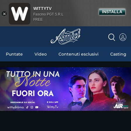
WITTYTV
INSTALLA
Fascino PGT S.R.L
FREE
Puntate
Video
Contenuti esclusivi
Casting