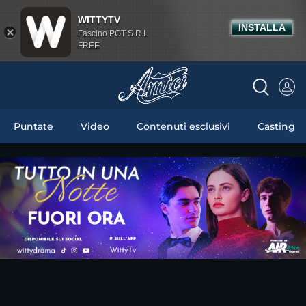
WITTYTV
INSTALLA
Fascino PGT S.R.L
FREE
Puntate
Video
Contenuti esclusivi
Casting