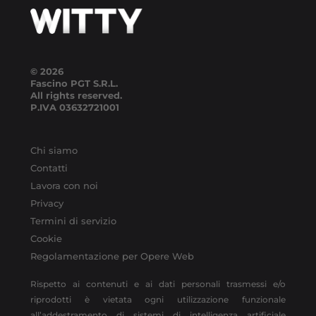
© 2026
Fascino PGT S.R.L.
All rights reserved.
P.IVA
03632721001
Chi siamo
Contatti
Lavora con noi
Privacy
Termini di servizio
Cookie
Regolamentazione per Opere Web
Rispetto ai contenuti e ai dati personali trasmessi e/o
riprodotti è vietata ogni utilizzazione funzionale
all’addestramento di sistemi di intelligenza artificiale