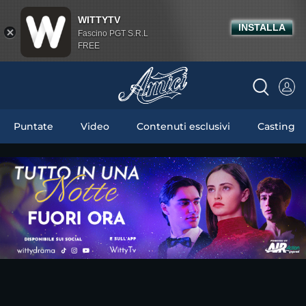
WITTYTV
INSTALLA
Fascino PGT S.R.L
FREE
Puntate
Video
Contenuti esclusivi
Casting