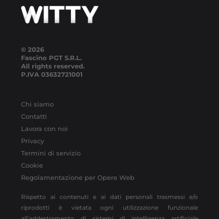
© 2026
Fascino PGT S.R.L.
All rights reserved.
P.IVA
03632721001
Chi siamo
Contatti
Lavora con noi
Privacy
Termini di servizio
Cookie
Regolamentazione per Opere Web
Rispetto ai contenuti e ai dati personali trasmessi e/o
riprodotti è vietata ogni utilizzazione funzionale
all’addestramento di sistemi di intelligenza artificiale