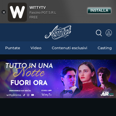
WITTYTV
INSTALLA
Fascino PGT S.R.L
FREE
Puntate
Video
Contenuti esclusivi
Casting