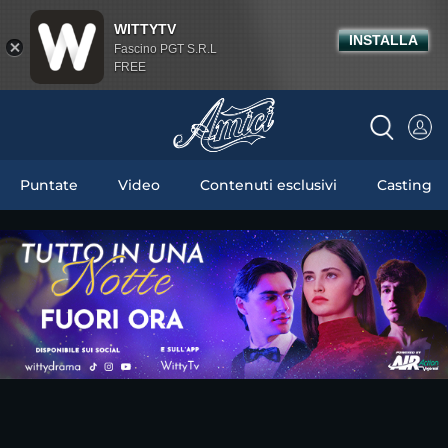
WITTYTV
INSTALLA
Fascino PGT S.R.L
FREE
Puntate
Video
Contenuti esclusivi
Casting