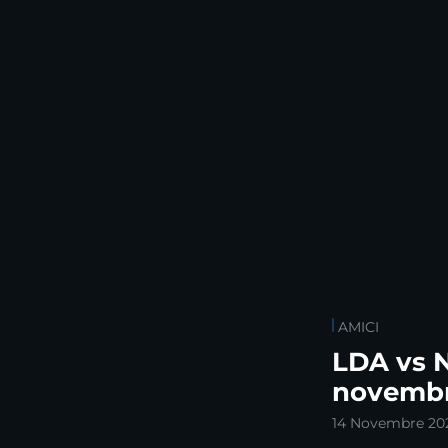
AMICI
LDA vs Ni
novemb
14 Novembre 20