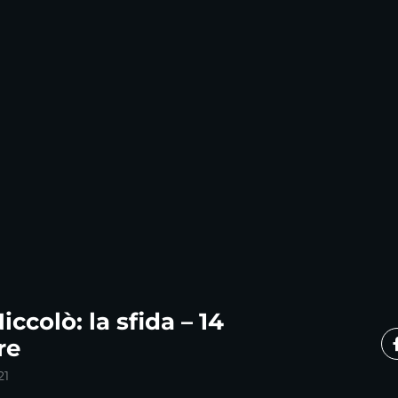
ccolò: la sfida – 14
re
21