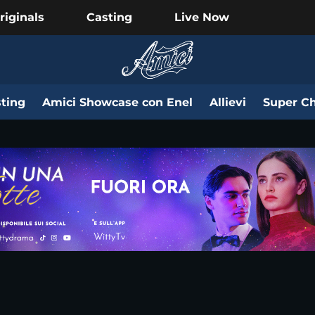
riginals
Casting
Live Now
ting
Amici Showcase con Enel
Allievi
Super Ch