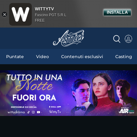
WITTYTV
INSTALLA
Fascino PGT S.R.L
FREE
Puntate
Video
Contenuti esclusivi
Casting