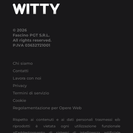
© 2026
Fascino PGT S.R.L.
All rights reserved.
P.IVA
03632721001
Chi siamo
Contatti
Lavora con noi
Privacy
Termini di servizio
Cookie
Regolamentazione per Opere Web
Rispetto ai contenuti e ai dati personali trasmessi e/o
riprodotti è vietata ogni utilizzazione funzionale
all’addestramento di sistemi di intelligenza artificiale