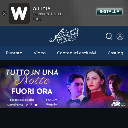
WITTYTV
INSTALLA
Fascino PGT S.R.L
FREE
Puntate
Video
Contenuti esclusivi
Casting