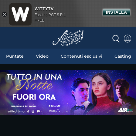
WITTYTV
INSTALLA
Fascino PGT S.R.L
FREE
Puntate
Video
Contenuti esclusivi
Casting