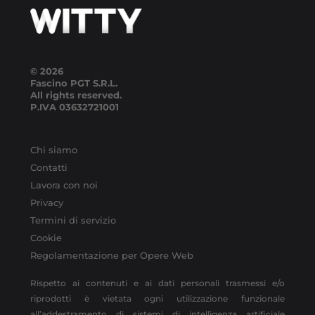
© 2026
Fascino PGT S.R.L.
All rights reserved.
P.IVA
03632721001
Chi siamo
Contatti
Lavora con noi
Privacy
Termini di servizio
Cookie
Regolamentazione per Opere Web
Rispetto ai contenuti e ai dati personali trasmessi e/o
riprodotti è vietata ogni utilizzazione funzionale
all’addestramento di sistemi di intelligenza artificiale