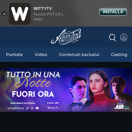
WITTYTV
INSTALLA
Fascino PGT S.R.L
FREE
Puntate
Video
Contenuti esclusivi
Casting