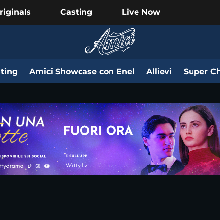
riginals
Casting
Live Now
ting
Amici Showcase con Enel
Allievi
Super Ch