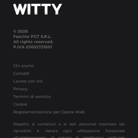
© 2026
Fascino PGT S.R.L.
All rights reserved.
P.IVA
03632721001
Chi siamo
Contatti
Lavora con noi
Privacy
Termini di servizio
Cookie
Regolamentazione per Opere Web
Rispetto ai contenuti e ai dati personali trasmessi e/o
riprodotti è vietata ogni utilizzazione funzionale
all’addestramento di sistemi di intelligenza artificiale