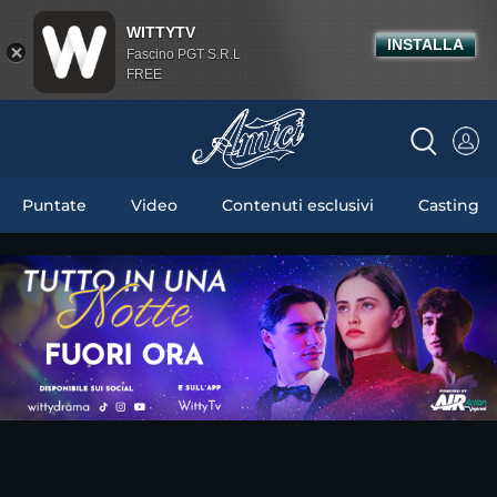
WITTYTV
INSTALLA
Fascino PGT S.R.L
FREE
Puntate
Video
Contenuti esclusivi
Casting