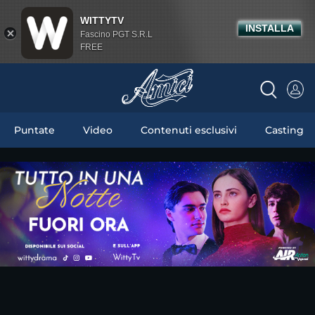
WITTYTV
INSTALLA
Fascino PGT S.R.L
FREE
Puntate
Video
Contenuti esclusivi
Casting