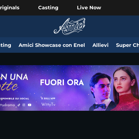
riginals
Casting
Live Now
ting
Amici Showcase con Enel
Allievi
Super Ch