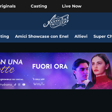
riginals
Casting
Live Now
ting
Amici Showcase con Enel
Allievi
Super Ch