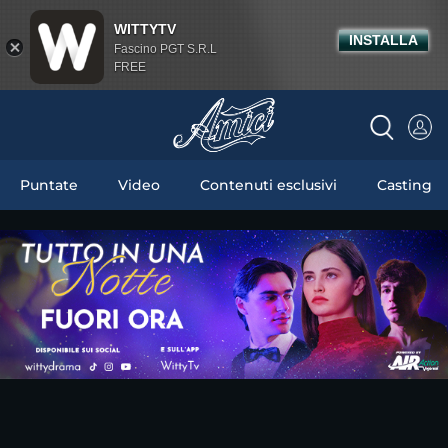
WITTYTV
INSTALLA
Fascino PGT S.R.L
FREE
Puntate
Video
Contenuti esclusivi
Casting