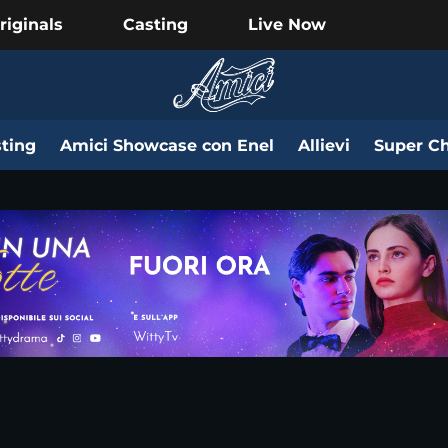
riginals
Casting
Live Now
ting
Amici Showcase con Enel
Allievi
Super Ch