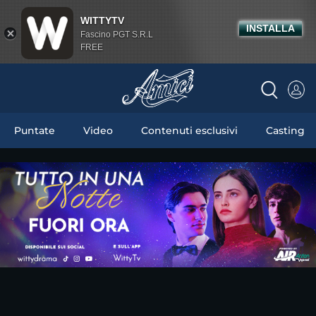
WITTYTV
INSTALLA
Fascino PGT S.R.L
FREE
Puntate
Video
Contenuti esclusivi
Casting