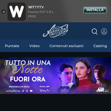
WITTYTV
INSTALLA
Fascino PGT S.R.L
FREE
Puntate
Video
Contenuti esclusivi
Casting