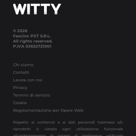
© 2026
Fascino PGT S.R.L.
All rights reserved.
P.IVA
03632721001
Chi siamo
Contatti
Lavora con noi
Privacy
Termini di servizio
Cookie
Regolamentazione per Opere Web
Rispetto ai contenuti e ai dati personali trasmessi e/o
riprodotti è vietata ogni utilizzazione funzionale
all’addestramento di sistemi di intelligenza artificiale