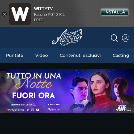
WITTYTV
INSTALLA
Fascino PGT S.R.L
FREE
Puntate
Video
Contenuti esclusivi
Casting