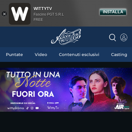
WITTYTV
INSTALLA
Fascino PGT S.R.L
FREE
Puntate
Video
Contenuti esclusivi
Casting