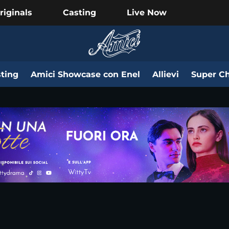
riginals
Casting
Live Now
ting
Amici Showcase con Enel
Allievi
Super Ch