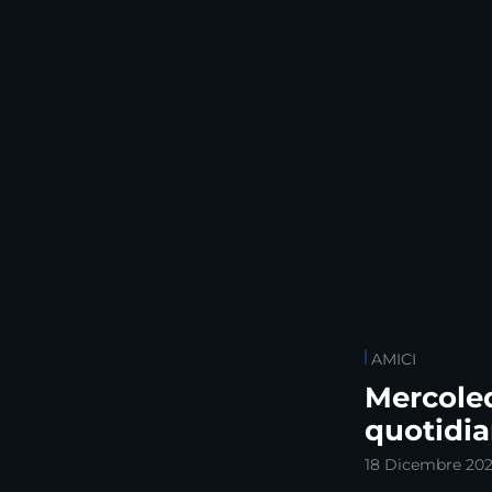
AMICI
Mercoled
quotidia
18 Dicembre 20