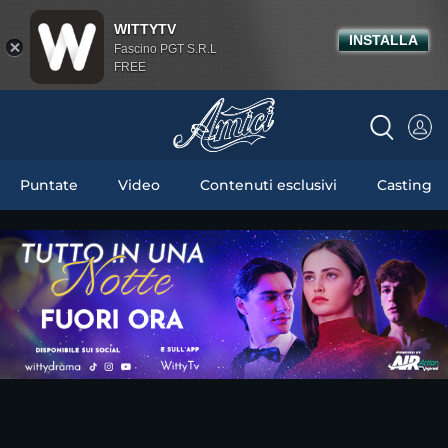
WITTYTV
INSTALLA
Fascino PGT S.R.L
FREE
Puntate
Video
Contenuti esclusivi
Casting