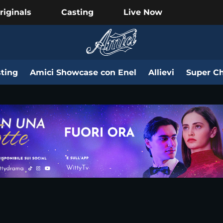
riginals
Casting
Live Now
ting
Amici Showcase con Enel
Allievi
Super Ch