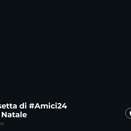
setta di #Amici24
 Natale
24