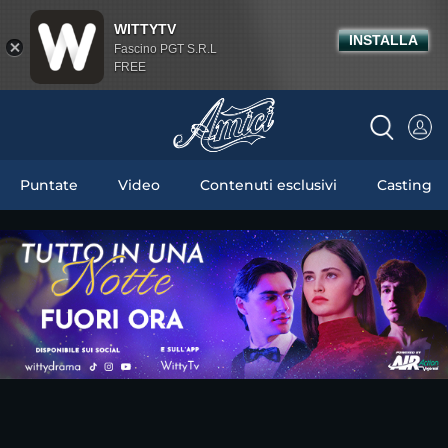
WITTYTV
INSTALLA
Fascino PGT S.R.L
FREE
Puntate
Video
Contenuti esclusivi
Casting