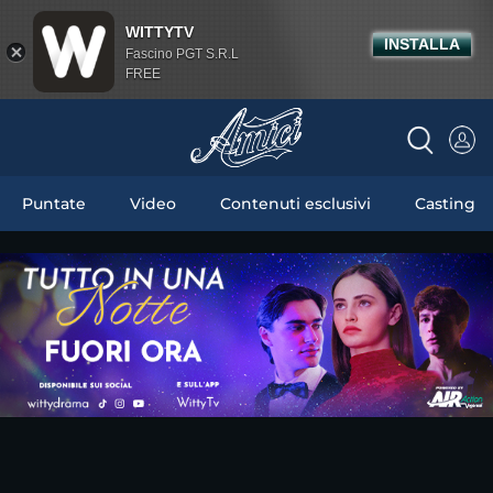
WITTYTV
INSTALLA
Fascino PGT S.R.L
FREE
Puntate
Video
Contenuti esclusivi
Casting