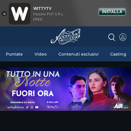
WITTYTV
INSTALLA
Fascino PGT S.R.L
FREE
Puntate
Video
Contenuti esclusivi
Casting