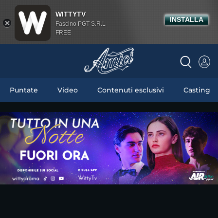
WITTYTV
INSTALLA
Fascino PGT S.R.L
FREE
Puntate
Video
Contenuti esclusivi
Casting