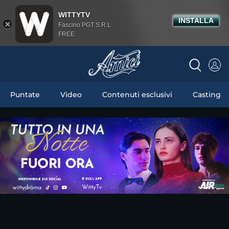
WITTYTV
INSTALLA
Fascino PGT S.R.L
FREE
Puntate
Video
Contenuti esclusivi
Casting