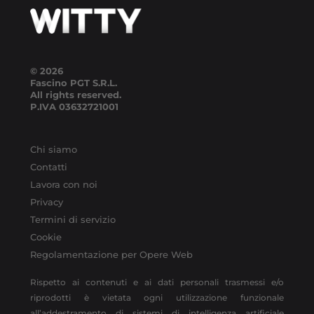
© 2026
Fascino PGT S.R.L.
All rights reserved.
P.IVA
03632721001
Chi siamo
Contatti
Lavora con noi
Privacy
Termini di servizio
Cookie
Regolamentazione per Opere Web
Rispetto ai contenuti e ai dati personali trasmessi e/o
riprodotti è vietata ogni utilizzazione funzionale
all’addestramento di sistemi di intelligenza artificiale