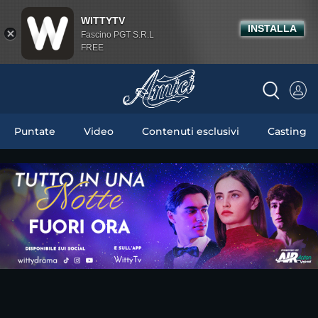
WITTYTV
INSTALLA
Fascino PGT S.R.L
FREE
Puntate
Video
Contenuti esclusivi
Casting