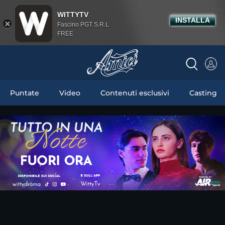
WITTYTV
INSTALLA
Fascino PGT S.R.L
FREE
Puntate
Video
Contenuti esclusivi
Casting