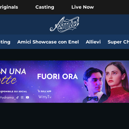
riginals
Casting
Live Now
ting
Amici Showcase con Enel
Allievi
Super Ch