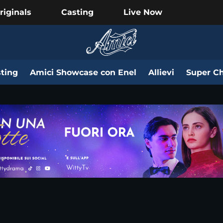
riginals
Casting
Live Now
ting
Amici Showcase con Enel
Allievi
Super Ch