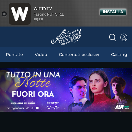
WITTYTV
INSTALLA
Fascino PGT S.R.L
FREE
Puntate
Video
Contenuti esclusivi
Casting