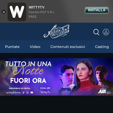
WITTYTV
INSTALLA
Fascino PGT S.R.L
FREE
Puntate
Video
Contenuti esclusivi
Casting