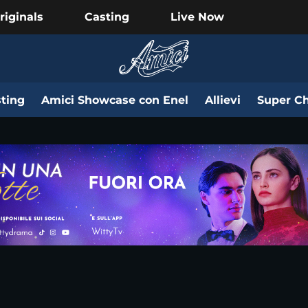
riginals
Casting
Live Now
ting
Amici Showcase con Enel
Allievi
Super Ch