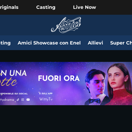
riginals
Casting
Live Now
ting
Amici Showcase con Enel
Allievi
Super Ch