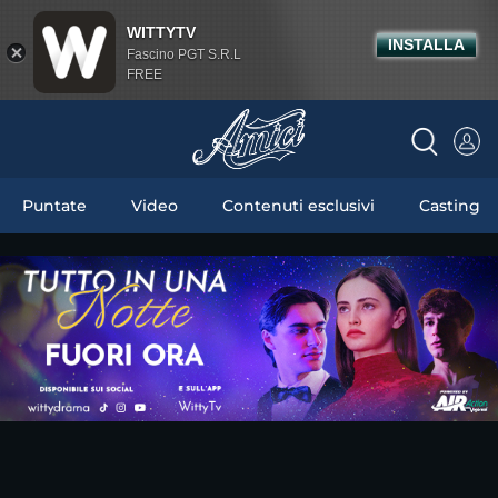
WITTYTV
INSTALLA
Fascino PGT S.R.L
FREE
Puntate
Video
Contenuti esclusivi
Casting