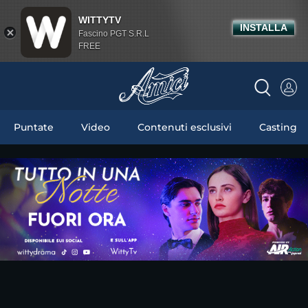
WITTYTV
INSTALLA
Fascino PGT S.R.L
FREE
Puntate
Video
Contenuti esclusivi
Casting