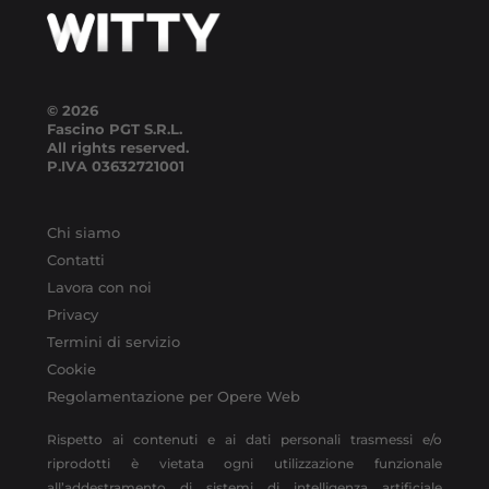
© 2026
Fascino PGT S.R.L.
All rights reserved.
P.IVA
03632721001
Chi siamo
Contatti
Lavora con noi
Privacy
Termini di servizio
Cookie
Regolamentazione per Opere Web
Rispetto ai contenuti e ai dati personali trasmessi e/o
riprodotti è vietata ogni utilizzazione funzionale
all’addestramento di sistemi di intelligenza artificiale