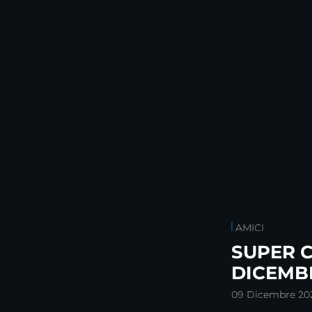
AMICI
SUPER C
DICEMB
09 Dicembre 20