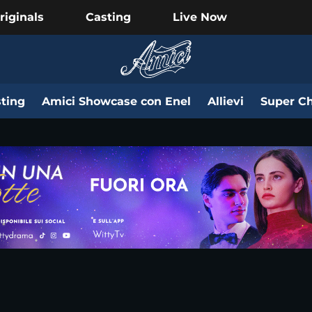
riginals
Casting
Live Now
ting
Amici Showcase con Enel
Allievi
Super Ch