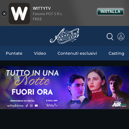
WITTYTV
INSTALLA
Fascino PGT S.R.L
FREE
Puntate
Video
Contenuti esclusivi
Casting