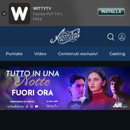
WITTYTV
INSTALLA
Fascino PGT S.R.L
FREE
Puntate
Video
Contenuti esclusivi
Casting