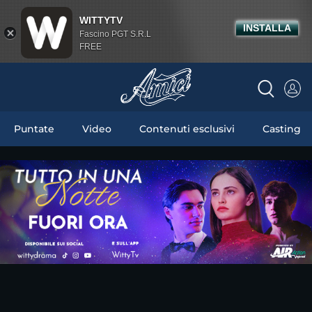
WITTYTV
INSTALLA
Fascino PGT S.R.L
FREE
Puntate
Video
Contenuti esclusivi
Casting