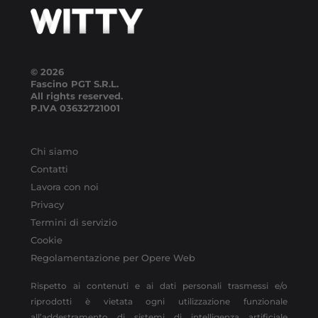
© 2026
Fascino PGT S.R.L.
All rights reserved.
P.IVA
03632721001
Chi siamo
Contatti
Lavora con noi
Privacy
Termini di servizio
Cookie
Regolamentazione per Opere Web
Rispetto ai contenuti e ai dati personali trasmessi e/o
riprodotti è vietata ogni utilizzazione funzionale
all’addestramento di sistemi di intelligenza artificiale