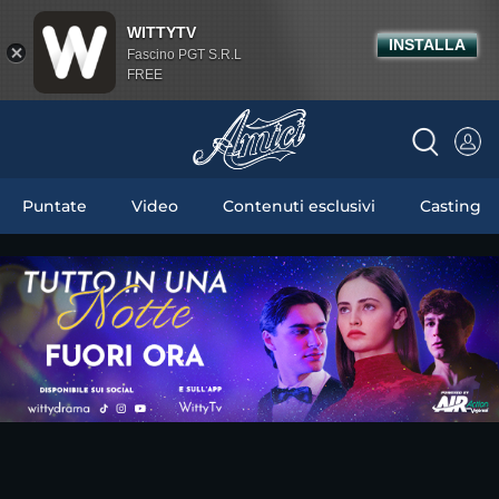
WITTYTV
INSTALLA
Fascino PGT S.R.L
FREE
Puntate
Video
Contenuti esclusivi
Casting