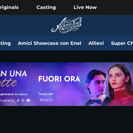
riginals
Casting
Live Now
ting
Amici Showcase con Enel
Allievi
Super Ch