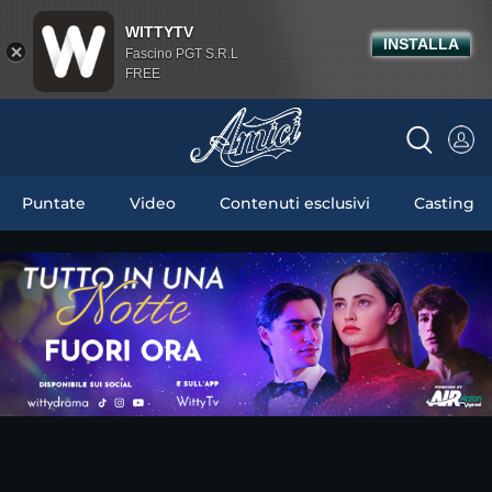
WITTYTV
INSTALLA
Fascino PGT S.R.L
FREE
Puntate
Video
Contenuti esclusivi
Casting