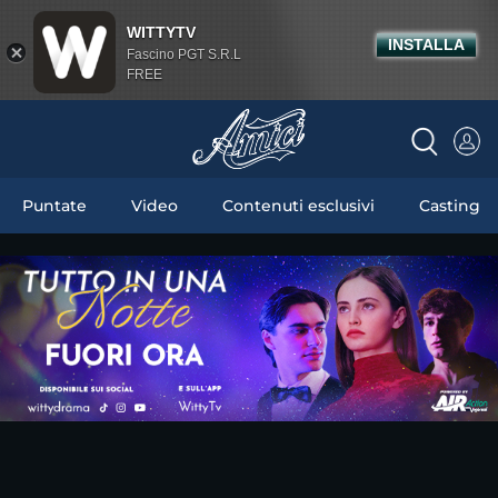
WITTYTV
INSTALLA
Fascino PGT S.R.L
FREE
Puntate
Video
Contenuti esclusivi
Casting