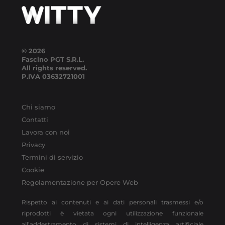
© 2026
Fascino PGT S.R.L.
All rights reserved.
P.IVA
03632721001
Chi siamo
Contatti
Lavora con noi
Privacy
Termini di servizio
Cookie
Regolamentazione per Opere Web
Rispetto ai contenuti e ai dati personali trasmessi e/o
riprodotti è vietata ogni utilizzazione funzionale
all’addestramento di sistemi di intelligenza artificiale