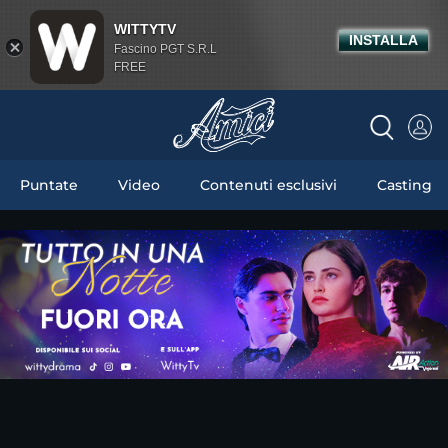
WITTYTV
INSTALLA
Fascino PGT S.R.L
FREE
Puntate
Video
Contenuti esclusivi
Casting