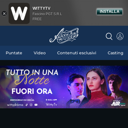
WITTYTV
INSTALLA
Fascino PGT S.R.L
FREE
Puntate
Video
Contenuti esclusivi
Casting