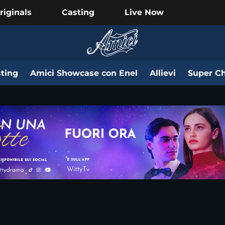
riginals
Casting
Live Now
ting
Amici Showcase con Enel
Allievi
Super Ch