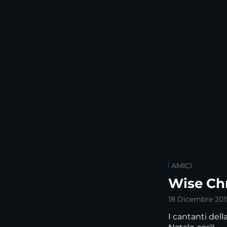
AMICI
Wise Ch
18 Dicembre 201
I cantanti del