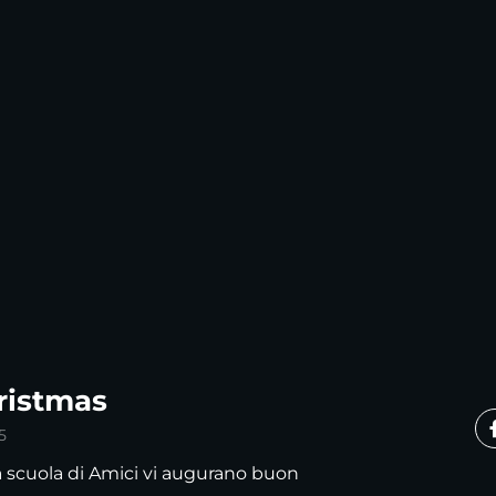
ristmas
5
la scuola di Amici vi augurano buon